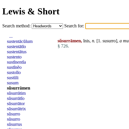
Lewis & Short
Search method:
Search for:
...
sŭsurrāmen,
ĭnis,
n.
[1.
susurro
],
a mut
sustentācŭlum
§ 726.
sustentātĭo
sustentātus
sustento
sustĭnentĭa
sustĭnĕo
sustollo
sustŭli
susum
sŭsurrāmen
sŭsurrātim
sŭsurrātĭo
sŭsurrātor
sŭsurrātrix
sŭsurro
sŭsurro
sŭsurrus