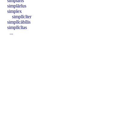
simplāris
simplārĭus
simplex
simplĭcĭter
simplĭcābĭlis
simplĭcĭtas
...