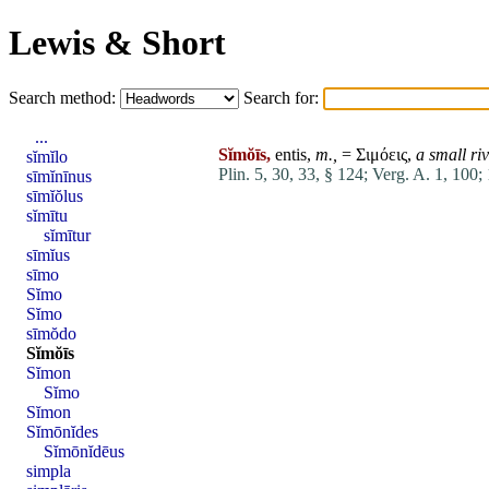
Lewis & Short
Search method:
Search for:
...
Sĭmŏīs,
entis,
m.,
= Σιμόεις,
a small ri
sĭmĭlo
Plin. 5, 30, 33, § 124;
Verg. A. 1, 100;
sīmĭnīnus
sīmĭŏlus
sĭmītu
sĭmītur
sīmĭus
sīmo
Sĭmo
Sĭmo
sīmŏdo
Sĭmŏīs
Sĭmon
Sĭmo
Sĭmon
Sĭmōnĭdes
Sĭmōnĭdēus
simpla