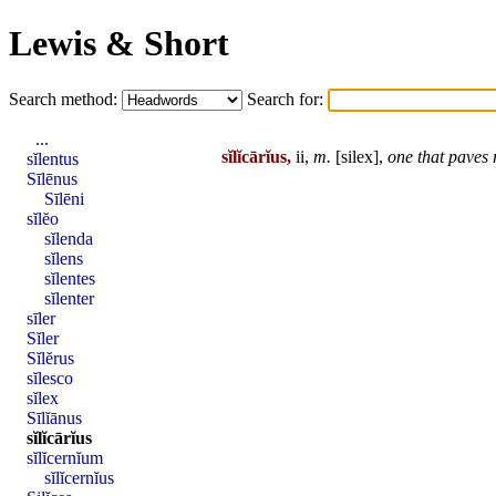
Lewis & Short
Search method:
Search for:
...
sĭlĭcārĭus,
ii,
m.
[
silex
],
one that
paves
r
sĭlentus
Sīlēnus
Sīlēni
sĭlĕo
sĭlenda
sĭlens
sĭlentes
sĭlenter
sīler
Sĭler
Sĭlĕrus
sĭlesco
sĭlex
Sīlĭānus
sĭlĭcārĭus
sĭlĭcernĭum
sĭlĭcernĭus