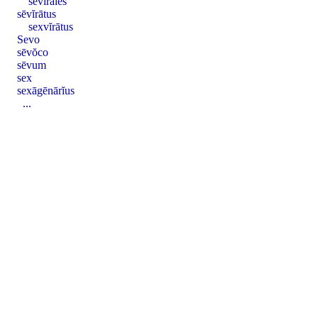
sēvĭrāles
sēvĭrātus
sexvĭrātus
Sevo
sēvŏco
sēvum
sex
sexāgēnārĭus
...