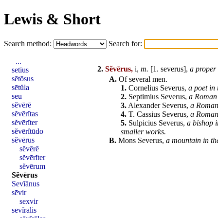
Lewis & Short
Search method:
Search for:
...
2.
Sĕvērus,
i,
m.
[1.
severus
],
a proper
setīus
sētōsus
A.
Of several
men
.
sētŭla
1.
Cornelius
Severus
,
a poet in
seu
2.
Septimius
Severus
,
a
Roman
sĕvērē
3.
Alexander
Severus
,
a
Roma
sĕvērĭtas
4.
T.
Cassius
Severus
,
a
Roma
sĕvērĭter
5.
Sulpicius
Severus
,
a bishop 
sĕvērĭtūdo
smaller works.
sĕvērus
B.
Mons
Severus
,
a mountain in th
sĕvērē
sĕvērĭter
sĕvērum
Sĕvērus
Sevĭānus
sēvir
sexvir
sēvĭrālis