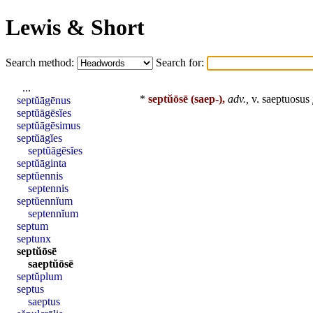
Lewis & Short
Search method:
Search for:
...
*
septŭōsē
(saep-),
adv.,
v.
saeptuosus
septŭāgēnus
septŭāgēsĭes
septŭāgēsimus
septŭāgĭes
septŭāgēsĭes
septŭāginta
septŭennis
septennis
septŭennĭum
septennĭum
septum
septunx
septŭōsē
saeptŭōsē
septŭplum
septus
saeptus