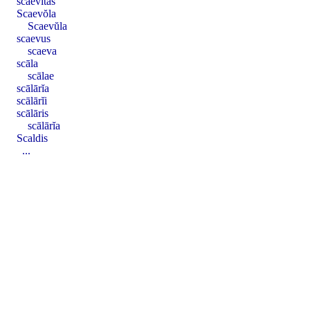
scaevĭtas
Scaevŏla
Scaevŭla
scaevus
scaeva
scāla
scālae
scālārĭa
scālārĭi
scālāris
scālārĭa
Scaldis
...