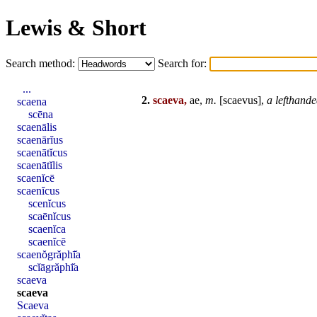
Lewis & Short
Search method:
Search for:
...
2.
scaeva,
ae,
m.
[
scaevus
],
a lefthand
scaena
scēna
scaenālis
scaenārĭus
scaenātĭcus
scaenātĭlis
scaenĭcē
scaenĭcus
scenĭcus
scaēnĭcus
scaenĭca
scaenĭcē
scaenŏgrăphī̆a
scĭāgrăphī̆a
scaeva
scaeva
Scaeva