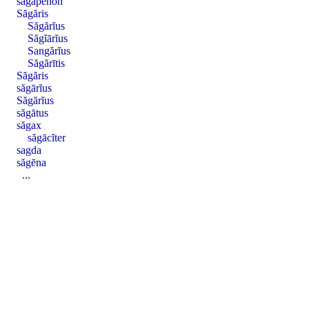
săgăpēnon
Săgăris
Săgărĭus
Săgĭārĭus
Sangărĭus
Săgărītis
Săgăris
săgārĭus
Săgărĭus
săgātus
săgax
săgācĭter
sagda
săgēna
...