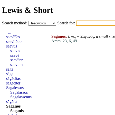
Lewis & Short
Search method:
Search for:
...
Saganos,
i,
m.,
= Σαγανός,
a small riv
saevĭtĭes
Amm. 23, 6, 49.
saevĭtūdo
saevus
saevis
saevē
saevĭter
saevum
sāga
săga
săgācĭtas
săgācĭter
Sagalessos
Sagalassos
Sagalassēnus
săgăna
Saganos
Saganis