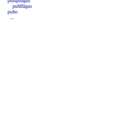
pultĭphăgus
pultĭfăgus
pulto
...