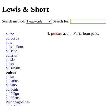
Lewis & Short
Search method:
Search for:
...
1.
pulsus,
a, um,
Part.,
from
pello
.
pulpo
pulpōsus
puls
pulsābŭlum
pulsātĭo
pulsātor
pulsĭo
pulso
pulsŭōsus
pulsus
pulsus
pultārĭus
pultātĭo
pultĭcŭla
pultĭfăgus
pultĭfĭcus
Pultĭphăgōnĭdes