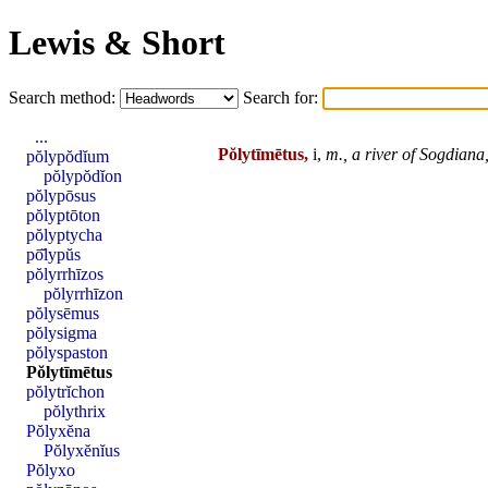
Lewis & Short
Search method:
Search for:
...
Pŏlytīmētus,
i,
m.,
a river of Sogdiana
pŏlypŏdĭum
pŏlypŏdĭon
pŏlypōsus
pŏlyptōton
pŏlyptycha
pō̆lypŭs
pŏlyrrhīzos
pŏlyrrhīzon
pŏlysēmus
pŏlysigma
pŏlyspaston
Pŏlytīmētus
pŏlytrĭchon
pŏlythrix
Pŏlyxĕna
Pŏlyxĕnĭus
Pŏlyxo