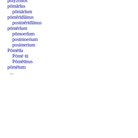
pŏlyzōnos
pōmārĭus
pōmārĭum
pōmĕrīdĭānus
postmĕrīdĭānus
pōmērĭum
pōmoerĭum
postmoerium
posimerium
Pōmētĭa
Pōmē tii
Pōmētīnus
pōmētum
...