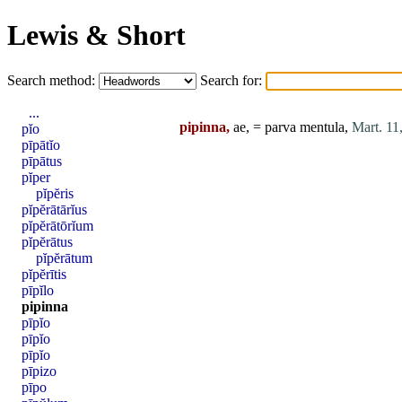
Lewis & Short
Search method:
Search for:
...
pipinna,
ae, =
parva
mentula
,
Mart. 11,
pĭo
pīpātĭo
pīpātus
pĭper
pĭpĕris
pĭpĕrātārĭus
pĭpĕrātōrĭum
pĭpĕrātus
pĭpĕrātum
pĭpĕrītis
pīpĭlo
pipinna
pīpĭo
pīpĭo
pīpĭo
pīpizo
pīpo