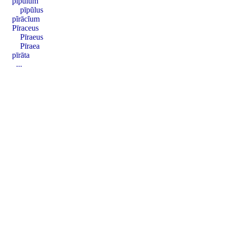
pīpŭlum
pīpŭlus
pĭrācĭum
Pīraceus
Pīraeus
Pīraea
pīrāta
...