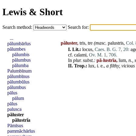
Lewis & Short
Search method:
Search for:
...
păluster,
tris, tre
(masc.
palustris,
Col. 
pălumbārĭus
pălumbes
I.
Lit.:
locus
,
Caes. B. G. 7, 20:
ag
pălumbis
cf.
calami
,
Ov. M. 1, 706.
pălumbus
In
plur. subst.:
pă-lustrĭa,
ĭum,
n.,
pălumba
II.
Trop.:
lux
, i. e.,
a filthy, vicious 
Palumbīnum
pălumbīnus
pălumbŭlus
pălumbus
pālus
pālum
pălus
palusca
păluster
pălustrĭa
Pămīsus
pammăchārĭus