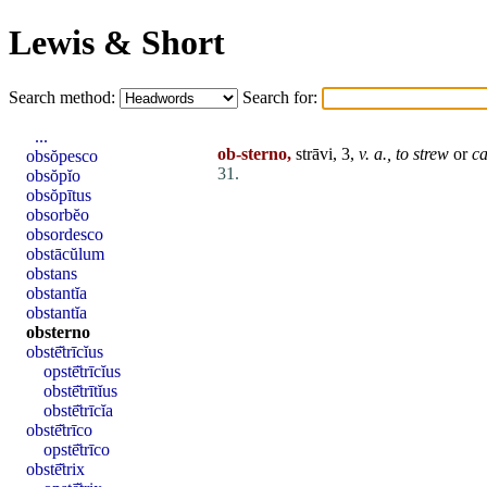
Lewis & Short
Search method:
Search for:
...
ob-sterno,
strāvi, 3,
v. a., to strew
or
ca
obsŏpesco
31.
obsŏpĭo
obsŏpītus
obsorbĕo
obsordesco
obstācŭlum
obstans
obstantĭa
obstantĭa
obsterno
obstē̆trīcĭus
opstē̆trīcĭus
obstē̆trītĭus
obstē̆trīcĭa
obstē̆trīco
opstē̆trīco
obstē̆trix