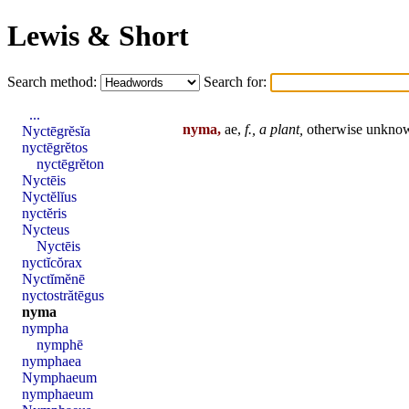
Lewis & Short
Search method:
Search for:
...
nyma,
ae,
f.,
a plant,
otherwise unkno
Nyctēgrĕsĭa
nyctēgrĕtos
nyctēgrĕton
Nyctēis
Nyctĕlĭus
nyctĕris
Nycteus
Nyctēis
nyctĭcŏrax
Nyctĭmĕnē
nyctostrătēgus
nyma
nympha
nymphē
nymphaea
Nymphaeum
nymphaeum