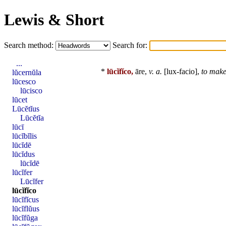
Lewis & Short
Search method:
Search for:
...
*
lūcĭfĭco,
āre,
v. a.
[lux-facio],
to make
lŭcernŭla
lūcesco
lūcisco
lūcet
Lūcĕtĭus
Lūcĕtĭa
lūcī
lūcĭbĭlis
lūcĭdē
lūcĭdus
lūcĭdē
lūcĭfer
Lūcĭfer
lūcĭfĭco
lūcĭfĭcus
lūcĭflŭus
lūcĭfŭga