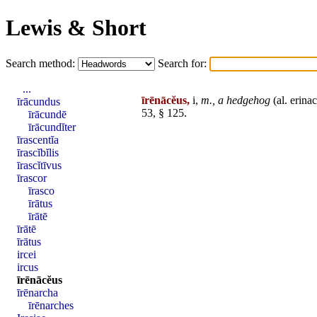
Lewis & Short
Search method:
Search for:
...
īrēnācĕus,
i,
m.,
a hedgehog
(al.
erina
īrācundus
53, § 125.
īrācundē
īrācundĭter
īrascentĭa
īrascĭbĭlis
īrascĭtīvus
īrascor
īrasco
īrātus
īrātē
īrātē
īrātus
ircei
ircus
īrēnācĕus
īrēnarcha
īrēnarches