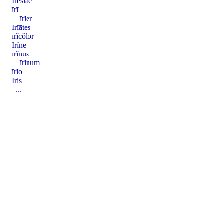
Iresiae
īrī
īrĭer
Irĭātes
īrĭcŏlor
Irĭnē
īrĭnus
īrĭnum
īrĭo
Īris
...