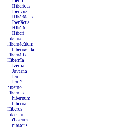
Ibērĭa
Hĭbērĭcus
Ibērĭcus
Hĭbērĭăcus
Ibērĭăcus
Hĭbērīna
Hĭbērĭ
hīberna
hībernācŭlum
hībernācŭla
hībernālis
Hĭbernĭa
Iverna
Juverna
Ierna
Iernē
hīberno
hībernus
hībernum
hīberna
Hĭbērus
hĭbiscum
ĕbiscum
hĭbiscus
...