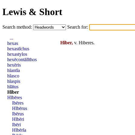
Lewis & Short
Search method:
Search for:
...
Hĭber,
v.
Hiberes
.
hexas
hexastĭchus
hexastylos
hexēcontălĭthos
hexēris
hĭantĭa
hĭasco
hĭaspis
hĭātus
Hĭber
Hĭbēres
Ibēres
Hĭbērus
Ibērus
Hĭbēri
Ibēri
Hĭbērĭa