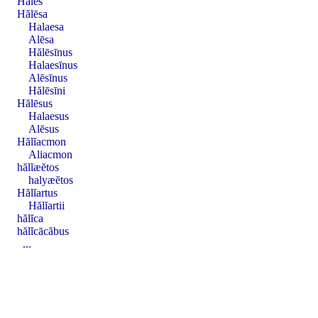
Hales
Hălēsa
Halaesa
Alēsa
Hălēsīnus
Halaesīnus
Alēsīnus
Hălēsīni
Hălēsus
Halaesus
Alēsus
Hălĭacmon
Aliacmon
hălĭæĕtos
halyæĕtos
Hălĭartus
Hălĭartii
hălĭca
hălĭcācăbus
...