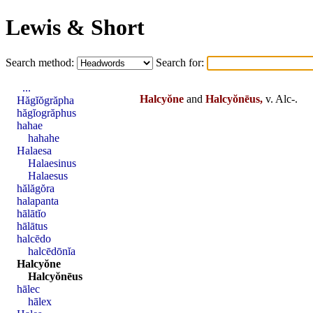
Lewis & Short
Search method:
Search for:
...
Halcyŏne
and
Halcyŏnēus,
v. Alc-.
Hăgĭŏgrăpha
hăgĭogrăphus
hahae
hahahe
Halaesa
Halaesinus
Halaesus
hălăgŏra
halapanta
hālātĭo
hālātus
halcēdo
halcēdōnĭa
Halcyŏne
Halcyŏnēus
hālec
hālex