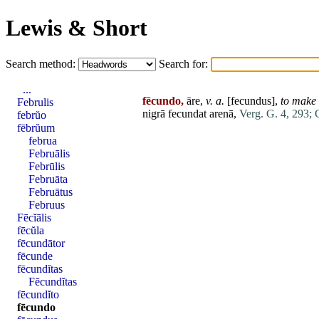
Lewis & Short
Search method:
Search for:
...
fēcundo,
āre,
v. a.
[
fecundus
],
to make f
Februlis
nigrā
fecundat
arenā
,
Verg. G. 4, 293;
febrŭo
fēbrŭum
februa
Februālis
Febrūlis
Februāta
Februātus
Februus
Fēcĭālis
fēcŭla
fēcundātor
fēcunde
fēcundĭtas
Fēcundĭtas
fēcundĭto
fēcundo