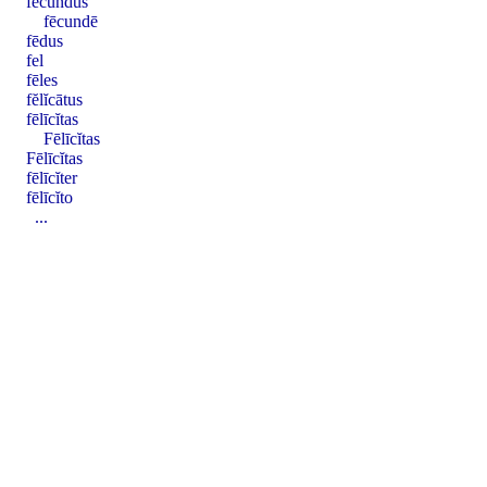
fēcundus
fēcundē
fēdus
fel
fēles
fĕlĭcātus
fēlīcĭtas
Fēlīcĭtas
Fēlīcĭtas
fēlīcĭter
fēlīcĭto
...