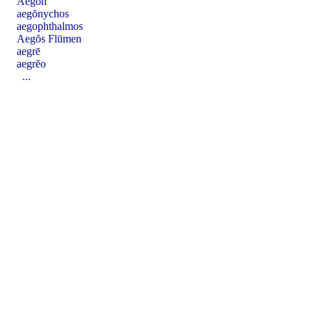
Aegon
aegŏnychos
aegophthalmos
Aegŏs Flūmen
aegrē
aegrĕo
...