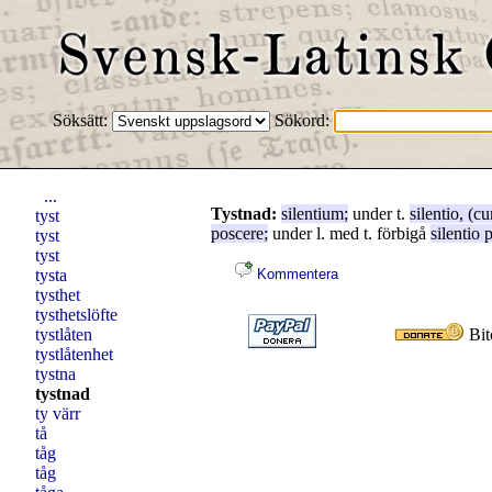
Söksätt:
Sökord:
...
Tystnad:
silentium
;
under t.
silentio
, (
c
tyst
poscere
;
under l. med t. förbigå
silentio
p
tyst
tyst
tysta
Kommentera
tysthet
tysthetslöfte
tystlåten
Bit
tystlåtenhet
tystna
tystnad
ty värr
tå
tåg
tåg