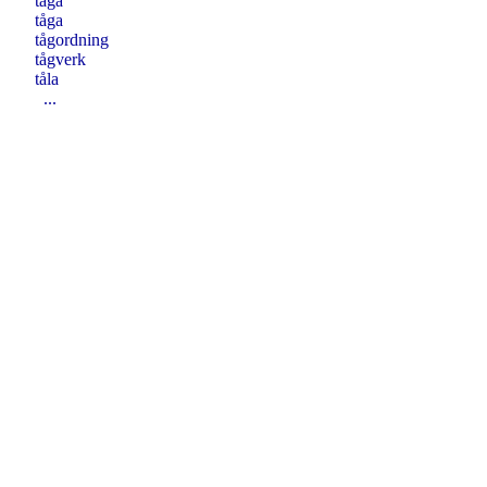
tåga
tåga
tågordning
tågverk
tåla
...