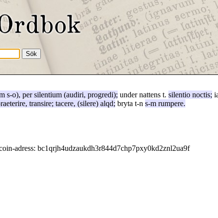
um
s-o),
per
silentium
(
audiri
,
progredi
);
under nattens t.
silentio
noctis
;
i
raeterire
,
transire
;
tacere
, (
silere
) alqd;
bryta t-n
s-m
rumpere
.
coin-adress: bc1qrjh4udzaukdh3r844d7chp7pxy0kd2znl2ua9f