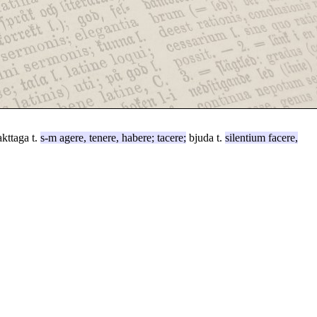
akttaga t.
s-m
agere
,
tenere
,
habere
;
tacere
;
bjuda t.
silentium
facere
,