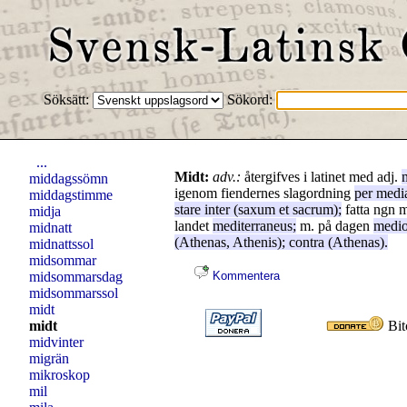
Söksätt:
Sökord:
...
Midt:
adv.:
återgifves i latinet med adj.
middagssömn
igenom fiendernes slagordning
per
medi
middagstimme
stare
inter
(
saxum
et
sacrum
);
fatta ngn m
midja
landet
mediterraneus
;
m. på dagen
medi
midnatt
(Athenas, Athenis);
contra
(Athenas).
midnattssol
midsommar
midsommarsdag
Kommentera
midsommarssol
midt
midt
Bit
midvinter
migrän
mikroskop
mil