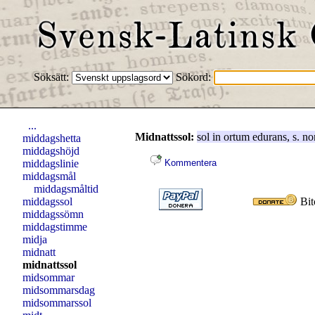
Söksätt:
Sökord:
...
Midnattssol:
sol
in
ortum
edurans
, s.
no
middagshetta
middagshöjd
middagslinie
Kommentera
middagsmål
middagsmåltid
middagssol
Bit
middagssömn
middagstimme
midja
midnatt
midnattssol
midsommar
midsommarsdag
midsommarssol