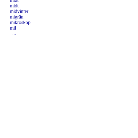
midt
midt
midvinter
migrän
mikroskop
mil
...